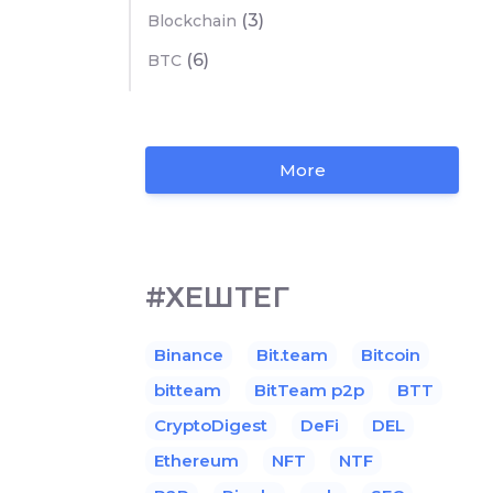
(3)
Blockchain
(6)
BTC
More
#ХЕШТЕГ
Binance
Bit.team
Bitcoin
bitteam
BitTeam p2p
BTT
CryptoDigest
DeFi
DEL
Ethereum
NFT
NTF