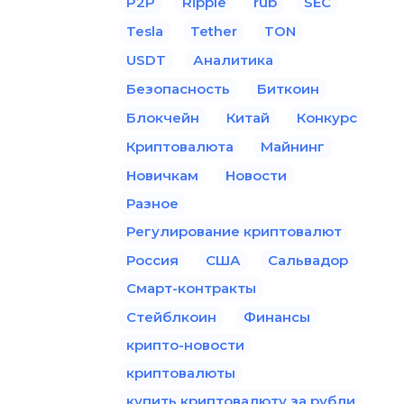
P2P
Ripple
rub
SEC
Tesla
Tether
TON
USDT
Аналитика
Безопасность
Биткоин
Блокчейн
Китай
Конкурс
Криптовалюта
Майнинг
Новичкам
Новости
Разное
Регулирование криптовалют
Россия
США
Сальвадор
Смарт-контракты
Стейблкоин
Финансы
крипто-новости
криптовалюты
купить криптовалюту за рубли