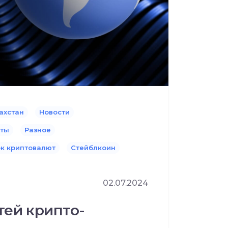
ахстан
Новости
юты
Разное
к криптовалют
Стейблкоин
02.07.2024
тей крипто-