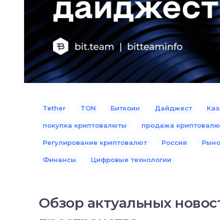
Tether
TON
Биткоин
Дайджест
Каз
покупка криптовалюты
продажа криптовал
Регулирование криптовалют
Россия
Рыно
Финансы
Цифровые технологии
Обзор актуальных новос