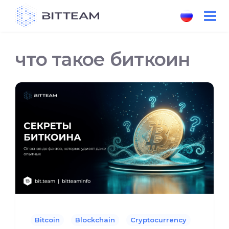
Skip
to
the
content
что такое биткоин
Bitcoin
Blockchain
Cryptocurrency