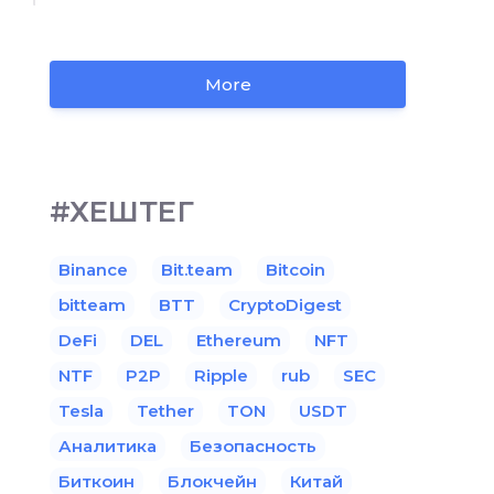
More
#ХЕШТЕГ
Binance
Bit.team
Bitcoin
bitteam
BTT
CryptoDigest
DeFi
DEL
Ethereum
NFT
NTF
P2P
Ripple
rub
SEC
Tesla
Tether
TON
USDT
Аналитика
Безопасность
Биткоин
Блокчейн
Китай