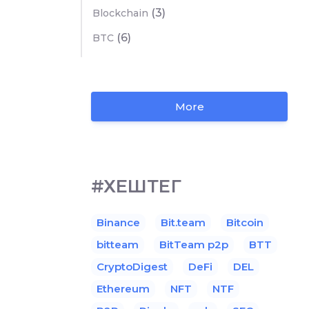
(3)
Blockchain
(6)
BTC
More
#ХЕШТЕГ
Binance
Bit.team
Bitcoin
bitteam
BitTeam p2p
BTT
CryptoDigest
DeFi
DEL
Ethereum
NFT
NTF