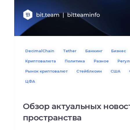
DecimalChain
Tether
Банкинг
Бизнес
Криптовалюта
Политика
Разное
Регул
Рынок криптовалют
Стейблкоин
США
ЦФА
Обзор актуальных новос
пространства