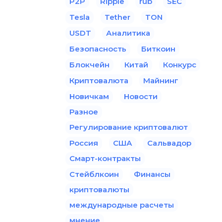
P2P
Ripple
rub
SEC
Tesla
Tether
TON
USDT
Аналитика
Безопасность
Биткоин
Блокчейн
Китай
Конкурс
Криптовалюта
Майнинг
Новичкам
Новости
Разное
Регулирование криптовалют
Россия
США
Сальвадор
Смарт-контракты
Стейблкоин
Финансы
криптовалюты
международные расчеты
мнение