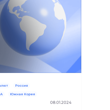
алют
Россия
А
Южная Корея
08.01.2024