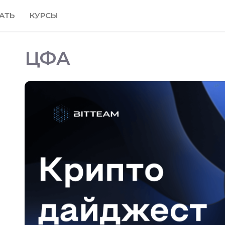
АТЬ
КУРСЫ
ЦФА