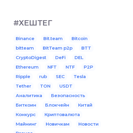
#ХЕШТЕГ
Binance
Bit.team
Bitcoin
bitteam
BitTeam p2p
BTT
CryptoDigest
DeFi
DEL
Ethereum
NFT
NTF
P2P
Ripple
rub
SEC
Tesla
Tether
TON
USDT
Аналитика
Безопасность
Биткоин
Блокчейн
Китай
Конкурс
Криптовалюта
Майнинг
Новичкам
Новости