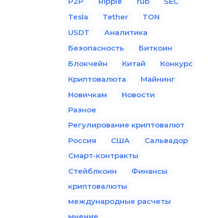
P2P
Ripple
rub
SEC
Tesla
Tether
TON
USDT
Аналитика
Безопасность
Биткоин
Блокчейн
Китай
Конкурс
Криптовалюта
Майнинг
Новичкам
Новости
Разное
Регулирование криптовалют
Россия
США
Сальвадор
Смарт-контракты
Стейблкоин
Финансы
криптовалюты
международные расчеты
мнение