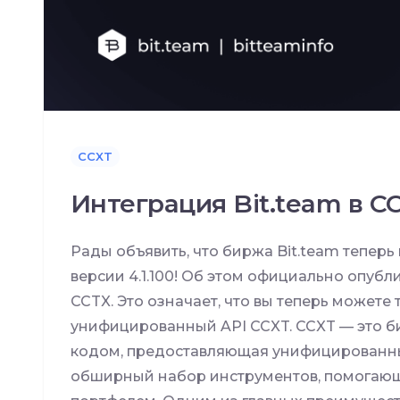
CCXT
Интеграция Bit.team в C
Рады объявить, что биржа Bit.team теперь
версии 4.1.100! Об этом официально опу
CCTX. Это означает, что вы теперь можете т
унифицированный API CCXT. CCXT — это 
кодом, предоставляющая унифицированны
обширный набор инструментов, помогающ