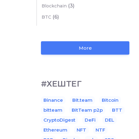
(3)
Blockchain
(6)
BTC
More
#ХЕШТЕГ
Binance
Bit.team
Bitcoin
bitteam
BitTeam p2p
BTT
CryptoDigest
DeFi
DEL
Ethereum
NFT
NTF