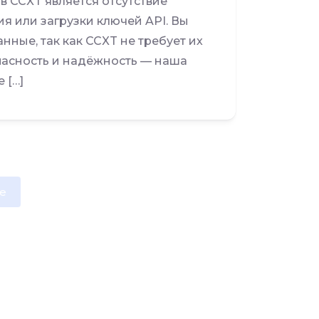
 CCXT является отсутствие
я или загрузки ключей API. Вы
ные, так как CCXT не требует их
пасность и надёжность — наша
 […]
e