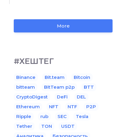
More
#ХЕШТЕГ
Binance
Bit.team
Bitcoin
bitteam
BitTeam p2p
BTT
CryptoDigest
DeFi
DEL
Ethereum
NFT
NTF
P2P
Ripple
rub
SEC
Tesla
Tether
TON
USDT
Аналитика
Безопасность