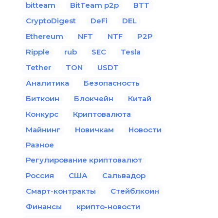
bitteam
BitTeam p2p
BTT
CryptoDigest
DeFi
DEL
Ethereum
NFT
NTF
P2P
Ripple
rub
SEC
Tesla
Tether
TON
USDT
Аналитика
Безопасность
Биткоин
Блокчейн
Китай
Конкурс
Криптовалюта
Майнинг
Новичкам
Новости
Разное
Регулирование криптовалют
Россия
США
Сальвадор
Смарт-контракты
Стейблкоин
Финансы
крипто-новости