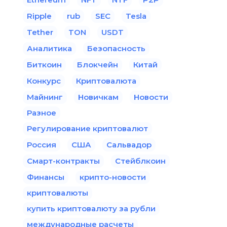
Ripple
rub
SEC
Tesla
Tether
TON
USDT
Аналитика
Безопасность
Биткоин
Блокчейн
Китай
Конкурс
Криптовалюта
Майнинг
Новичкам
Новости
Разное
Регулирование криптовалют
Россия
США
Сальвадор
Смарт-контракты
Стейблкоин
Финансы
крипто-новости
криптовалюты
купить криптовалюту за рубли
международные расчеты