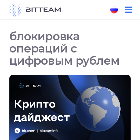
Skip
to
the
content
блокировка
операций с
цифровым рублем