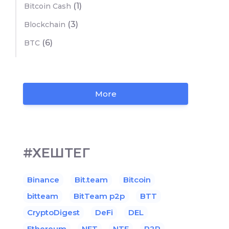
(1)
Bitcoin Cash
(3)
Blockchain
(6)
BTC
More
#ХЕШТЕГ
Binance
Bit.team
Bitcoin
bitteam
BitTeam p2p
BTT
CryptoDigest
DeFi
DEL
Ethereum
NFT
NTF
P2P