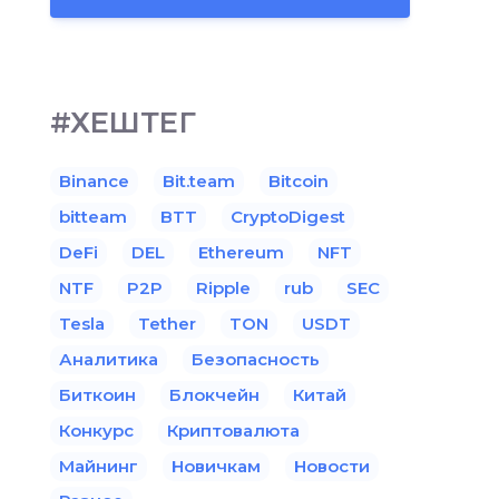
#ХЕШТЕГ
Binance
Bit.team
Bitcoin
bitteam
BTT
CryptoDigest
DeFi
DEL
Ethereum
NFT
NTF
P2P
Ripple
rub
SEC
Tesla
Tether
TON
USDT
Аналитика
Безопасность
Биткоин
Блокчейн
Китай
Конкурс
Криптовалюта
Майнинг
Новичкам
Новости