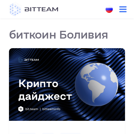
Skip
to
the
content
биткоин Боливия