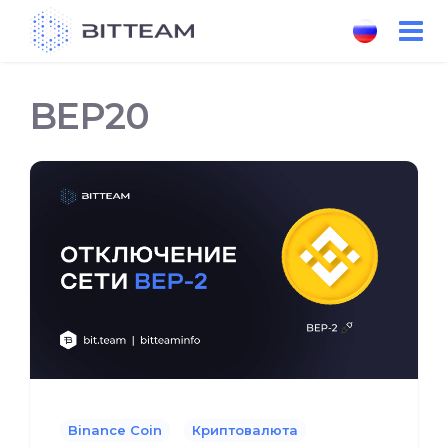
Skip
to
the
content
BEP20
Binance Coin
Криптовалюта