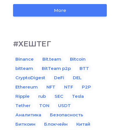
More
#ХЕШТЕГ
Binance
Bit.team
Bitcoin
bitteam
BitTeam p2p
BTT
CryptoDigest
DeFi
DEL
Ethereum
NFT
NTF
P2P
Ripple
rub
SEC
Tesla
Tether
TON
USDT
Аналитика
Безопасность
Биткоин
Блокчейн
Китай