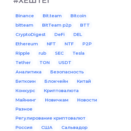
#ХЕШТЕГ
Binance
Bit.team
Bitcoin
bitteam
BitTeam p2p
BTT
CryptoDigest
DeFi
DEL
Ethereum
NFT
NTF
P2P
Ripple
rub
SEC
Tesla
Tether
TON
USDT
Аналитика
Безопасность
Биткоин
Блокчейн
Китай
Конкурс
Криптовалюта
Майнинг
Новичкам
Новости
Разное
Регулирование криптовалют
Россия
США
Сальвадор