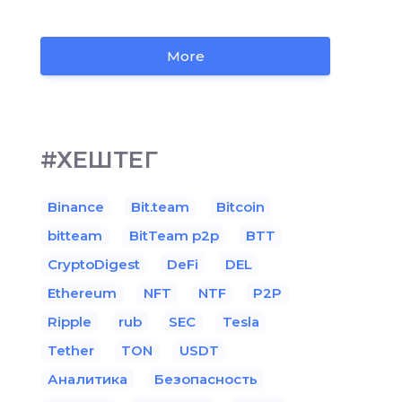
More
#ХЕШТЕГ
Binance
Bit.team
Bitcoin
bitteam
BitTeam p2p
BTT
CryptoDigest
DeFi
DEL
Ethereum
NFT
NTF
P2P
Ripple
rub
SEC
Tesla
Tether
TON
USDT
Аналитика
Безопасность