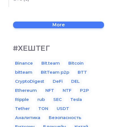
More
#ХЕШТЕГ
Binance
Bit.team
Bitcoin
bitteam
BitTeam p2p
BTT
CryptoDigest
DeFi
DEL
Ethereum
NFT
NTF
P2P
Ripple
rub
SEC
Tesla
Tether
TON
USDT
Аналитика
Безопасность
Биткоин
Блокчейн
Китай