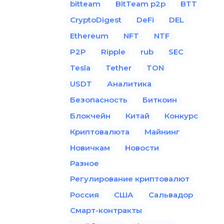
bitteam
BitTeam p2p
BTT
CryptoDigest
DeFi
DEL
Ethereum
NFT
NTF
P2P
Ripple
rub
SEC
Tesla
Tether
TON
USDT
Аналитика
Безопасность
Биткоин
Блокчейн
Китай
Конкурс
Криптовалюта
Майнинг
Новичкам
Новости
Разное
Регулирование криптовалют
Россия
США
Сальвадор
Смарт-контракты