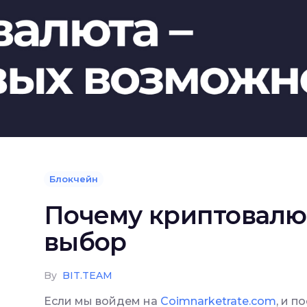
Блокчейн
Почему криптовал
выбор
By
BIT.TEAM
Если мы войдем на
Coimnarketrate.com
, и 