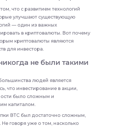
том, что с развитием технологий
торые улучшают существующую
логий — один из важных
тировать в криптовалюты. Вот почему
торым криптовалюты являются
в для инвестора.
никогда не были такими
 большинства людей является
ь, что инвестирование в акции,
ности было сложным и
им капиталом.
упки ВТС был достаточно сложным,
 Не говоря уже о том, насколько