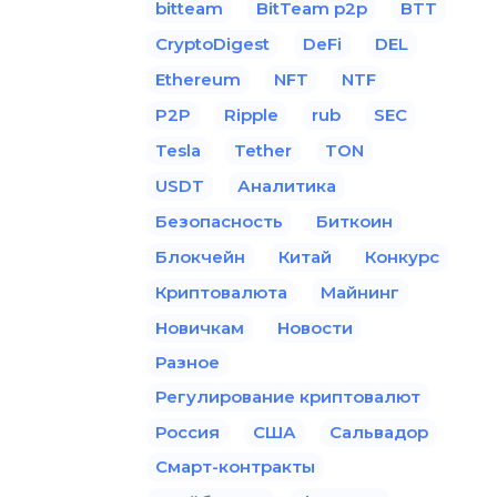
bitteam
BitTeam p2p
BTT
CryptoDigest
DeFi
DEL
Ethereum
NFT
NTF
P2P
Ripple
rub
SEC
Tesla
Tether
TON
USDT
Аналитика
Безопасность
Биткоин
Блокчейн
Китай
Конкурс
Криптовалюта
Майнинг
Новичкам
Новости
Разное
Регулирование криптовалют
Россия
США
Сальвадор
Смарт-контракты