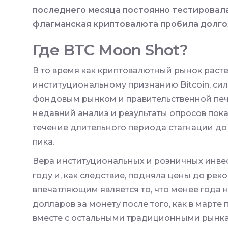
последнего месяца постоянно тестировала
флагманская криптовалюта
пробила долго
Где BTC Moon Shot?
В то время как криптовалютный рынок раст
институциональному признанию Bitcoin, си
фондовым рынком и правительственной печа
недавний анализ и результаты опросов пок
течение длительного периода стагнации до 
пика.
Вера институциональных и розничных инвес
году и, как следствие, подняла цены до рек
впечатляющим является то, что менее года 
долларов за монету после того, как в март
вместе с остальными традиционными рынк