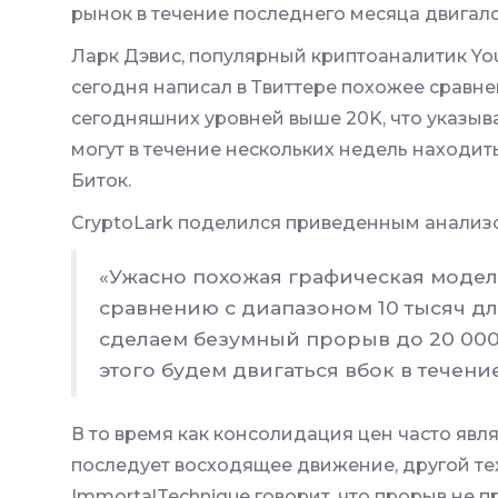
рынок в течение последнего месяца двигал
Ларк Дэвис, популярный криптоаналитик You
сегодня написал в Твиттере похожее сравнен
сегодняшних уровней выше 20K, что указыва
могут в течение нескольких недель находи
Биток.
CryptoLark поделился приведенным анализо
«Ужасно похожая графическая модел
сравнению с диапазоном 10 тысяч дл
сделаем безумный прорыв до 20 000 
этого будем двигаться вбок в течени
В то время как консолидация цен часто явл
последует восходящее движение, другой те
ImmortalTechnique говорит, что прорыв не 