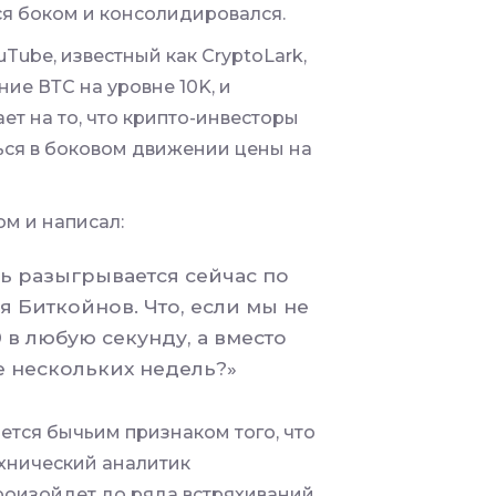
ся боком и консолидировался.
Tube, известный как CryptoLark,
ие ВТС на уровне 10K, и
ет на то, что крипто-инвесторы
ться в боковом движении цены на
м и написал:
ь разыгрывается сейчас по
я Биткойнов. Что, если мы не
в любую секунду, а вместо
е нескольких недель?»
яется бычьим признаком того, что
хнический аналитик
произойдет до ряда встряхиваний,