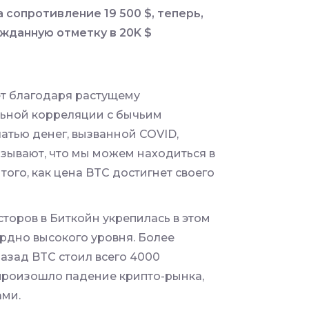
 сопротивление 19 500 $,
теперь,
жданную отметку в 20K $
ет благодаря растущему
льной корреляции с бычьим
тью денег, вызванной COVID,
азывают, что мы можем находиться в
того, как цена BTC достигнет своего
торов в Биткойн укрепилась в этом
ордно высокого уровня. Более
назад BTC стоил всего 4000
е произошло падение крипто-рынка,
ами.