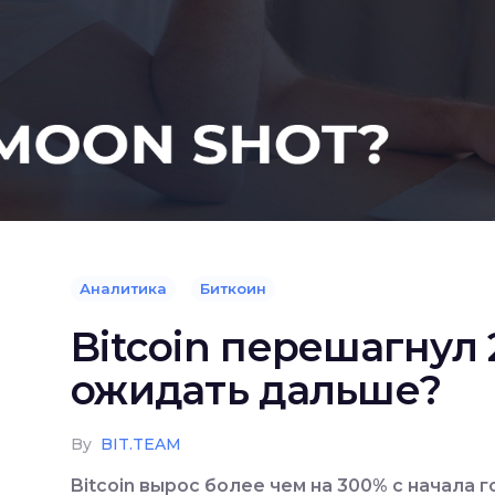
Аналитика
Биткоин
Bitcoin перешагнул 
ожидать дальше?
By
BIT.TEAM
Bitcoin вырос более чем на
300% с начала г