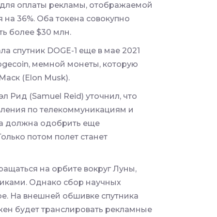
я для оплаты рекламы, отображаемой
 на 36%. Оба токена совокупно
ь более $30 млн.
ла спутник DOGE-1 еще в мае 2021
gecoin
, мемной монеты, которую
аск (Elon Musk).
 Рид (Samuel Reid) уточнил, что
вления по телекоммуникациям и
а должна одобрить еще
Только потом полет станет
вращаться на орбите вокруг Луны,
иками. Однако сбор научных
ое. На внешней обшивке спутника
жен будет транслировать рекламные