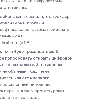
иеся GROK на Uniswap, поэтому
я эти токены.
ookonchain выяснили, что трейдер
рговли Grok и другими
 софт позволяет автоматизировать
пущенных на
 Arbitrum (ARB)
тся и будет развиваться. В
все попробовать открыть цифровой
 в новой валюте. Это такой же
 на обычный „кэш“, и на
щность нашего крепкого
опоставленный чиновник.
я первым делом протестировать
юджетных расходов.