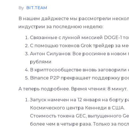
By
BIT.TEAM
В нашем дайджесте мы рассмотрели нескол
индустрии за последнюю неделю:
Cвязанные с лунной миссией DOGE-1 ток
С помощью токенов Grok трейдер за мес
Антон Силуанов: Все россияне в новом
рублями
В криптосообществе вновь заговорили 
Binance P2P прекращает поддержку ро
А теперь подробнее. Время чтения: 8 минут.
Запуск намечен на 12 января на борту 
Космического центра Кеннеди в США.
Стоимость токена GEC, выпущенного Ge
более чем в четыре раза. Только за пос