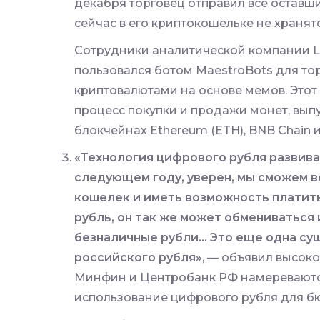
декабря торговец отправил все оставш
сейчас в его криптокошельке не хранятс
Сотрудники аналитической компании L
пользовался ботом MaestroBots для то
криптовалютами на основе мемов. Этот
процесс покупки и продажи монет, вы
блокчейнах
Ethereum
(
ETH
),
BNB
Chain и
«Технология цифрового рубля развивае
следующем году, уверен, мы сможем 
кошелек и иметь возможность платить
рубль, он так же может обмениваться и
безналичные рубли… Это еще одна су
российского рубля»
, — объявил высок
Минфин и Центробанк РФ намереваютс
использование цифрового рубля для б