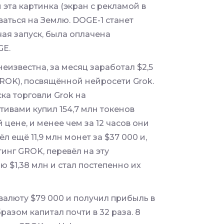
 эта картинка (экран с рекламой в
аться на Землю. DOGE-1 станет
чая запуск, была оплачена
GE.
еизвестна, за месяц заработал $2,5
GROK), посвящённой нейросети Grok.
ка торговли Grok на
ивами купил 154,7 млн токенов
цене, и менее чем за 12 часов они
л ещё 11,9 млн монет за $37 000 и,
тинг GROK, перевёл на эту
 $1,38 млн и стал постепенно их
валюту $79 000 и получил прибыль в
разом капитал почти в 32 раза. 8