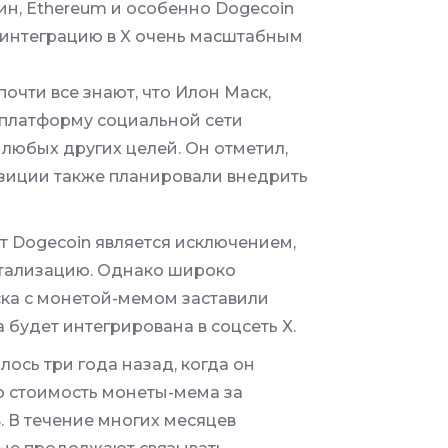
оин,
Ethereum
и особенно Dogecoin
 интеграцию в X очень масштабным
почти все знают, что Илон Маск,
ь платформу социальной сети
любых других целей. Он отметил,
озиции также планировали внедрить
 Dogecoin является исключением,
тализацию. Однако широко
ка с монетой-мемом заставили
 будет интегрирована в соцсеть X.
ось три года назад, когда он
го стоимость монеты-мема за
. В течение многих месяцев