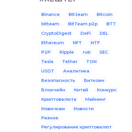
Binance
Bit.team
Bitcoin
bitteam
BitTeam p2p
BTT
CryptoDigest
DeFi
DEL
Ethereum
NFT
NTF
P2P
Ripple
rub
SEC
Tesla
Tether
TON
USDT
Аналитика
Безопасность
Биткоин
Блокчейн
Китай
Конкурс
Криптовалюта
Майнинг
Новичкам
Новости
Разное
Регулирование криптовалют