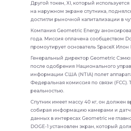
Другой токен, XI, который используетс
на наружном экране спутника, поднялся
достигли рыночной капитализации в чут
Компания Geometric Energy анонсирова
года. Миссия оплачена сообществом
Do
промоутирует основатель SpaceX Илон М
Генеральный директор Geometric Сэмюэл
после одобрения Национального упра
информации США (NTIA) полет аппарат
Федеральная комиссия по связи (FCC). 
реальностью.
Спутник имеет массу 40 кг, он должен 
собирая информацию камерами и датч
данных в интересах Geometric не главн
DOGE-1 установлен экран, который дол