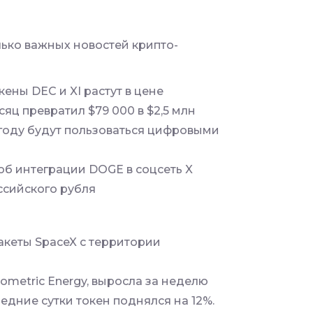
ько важных новостей крипто-
ены DEC и XI растут в цене
яц превратил $79 000 в $2,5 млн
 году будут пользоваться цифровыми
об интеграции DOGE в соцсеть X
ссийского рубля
ракеты SpaceX с территории
ometric Energy, выросла за неделю
ледние сутки токен поднялся на 12%.