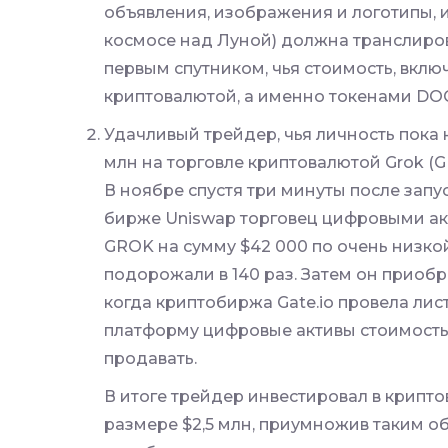
объявления, изображения и логотипы, и
космосе над Луной) должна транслиров
первым спутником, чья стоимость, вклю
криптовалютой, а именно токенами DO
Удачливый трейдер, чья личность пока н
млн на торговле криптовалютой Grok (
В ноябре спустя три минуты после запус
бирже
Uniswap
торговец цифровыми акт
GROK на сумму $42 000 по очень низкой 
подорожали в 140 раз. Затем он приобрё
когда криптобиржа Gate.io провела лис
платформу цифровые активы стоимостью
продавать.
В итоге трейдер инвестировал в крипто
размере $2,5 млн, приумножив таким об