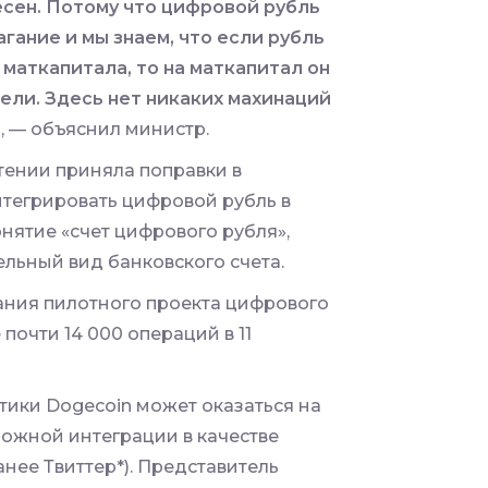
есен. Потому что цифровой рубль
гание и мы знаем, что если рубль
 маткапитала, то на маткапитал он
цели. Здесь нет никаких махинаций
»
, — объяснил министр.
тении приняла поправки в
нтегрировать цифровой рубль в
нятие «счет цифрового рубля»,
ельный вид банковского счета.
вания пилотного проекта цифрового
 почти 14 000 операций в 11
атики
Dogecoin
может оказаться на
можной интеграции в качестве
анее Твиттер*). Представитель