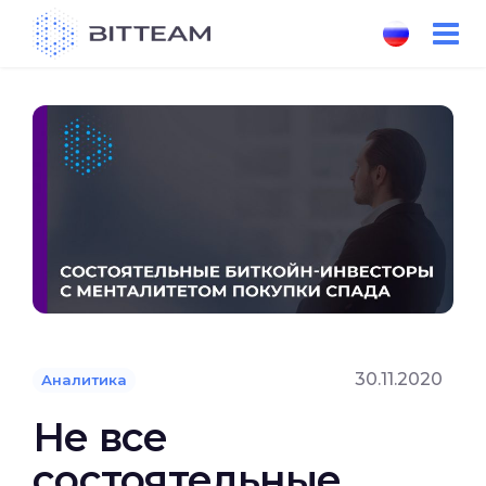
Skip
to
the
content
30.11.2020
Аналитика
Не все
состоятельные