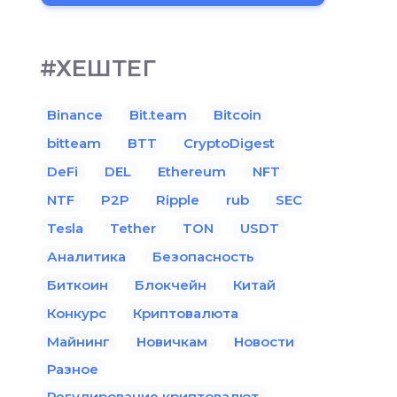
#ХЕШТЕГ
Binance
Bit.team
Bitcoin
bitteam
BTT
CryptoDigest
DeFi
DEL
Ethereum
NFT
NTF
P2P
Ripple
rub
SEC
Tesla
Tether
TON
USDT
Аналитика
Безопасность
Биткоин
Блокчейн
Китай
Конкурс
Криптовалюта
Майнинг
Новичкам
Новости
Разное
Регулирование криптовалют