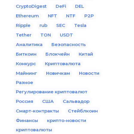
CryptoDigest
DeFi
DEL
Ethereum
NFT
NTF
P2P
Ripple
rub
SEC
Tesla
Tether
TON
USDT
Аналитика
Безопасность
Биткоин
Блокчейн
Китай
Конкурс
Криптовалюта
Майнинг
Новичкам
Новости
Разное
Регулирование криптовалют
Россия
США
Сальвадор
Смарт-контракты
Стейблкоин
Финансы
крипто-новости
криптовалюты