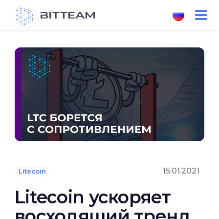
Skip
to
the
content
15.01.2021
Litecoin
Litecoin ускоряет
восходящий тренд