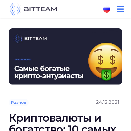
Skip
to
the
content
24.12.2021
Разное
Криптовалюты и
богатство: 10 самых