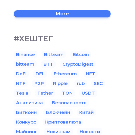
More
#ХЕШТЕГ
Binance
Bit.team
Bitcoin
bitteam
BTT
CryptoDigest
DeFi
DEL
Ethereum
NFT
NTF
P2P
Ripple
rub
SEC
Tesla
Tether
TON
USDT
Аналитика
Безопасность
Биткоин
Блокчейн
Китай
Конкурс
Криптовалюта
Майнинг
Новичкам
Новости