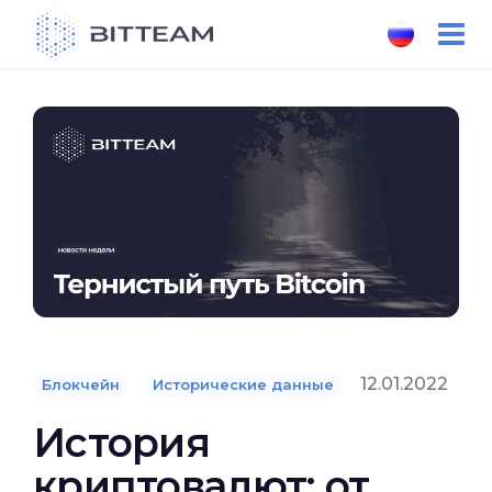
Skip
to
the
content
12.01.2022
Блокчейн
Исторические данные
История
криптовалют: от