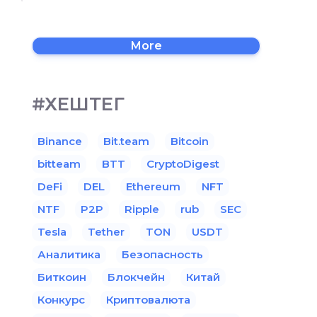
More
#ХЕШТЕГ
Binance
Bit.team
Bitcoin
bitteam
BTT
CryptoDigest
DeFi
DEL
Ethereum
NFT
NTF
P2P
Ripple
rub
SEC
Tesla
Tether
TON
USDT
Аналитика
Безопасность
Биткоин
Блокчейн
Китай
Конкурс
Криптовалюта