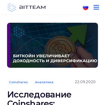
Skip
to
the
content
22.09.2020
Coinshares
Аналитика
Исследование
Coinshares: