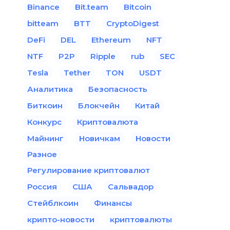
Binance
Bit.team
Bitcoin
bitteam
BTT
CryptoDigest
DeFi
DEL
Ethereum
NFT
NTF
P2P
Ripple
rub
SEC
Tesla
Tether
TON
USDT
Аналитика
Безопасность
Биткоин
Блокчейн
Китай
Конкурс
Криптовалюта
Майнинг
Новичкам
Новости
Разное
Регулирование криптовалют
Россия
США
Сальвадор
Стейблкоин
Финансы
крипто-новости
криптовалюты