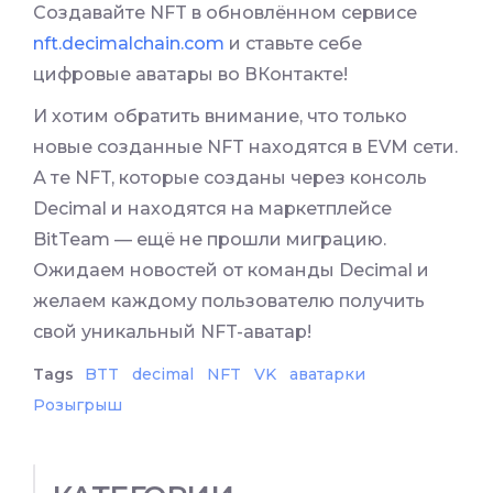
Создавайте NFT в обновлённом сервисе
nft.decimalchain.com
и ставьте себе
цифровые аватары во ВКонтакте!
И хотим обратить внимание, что только
новые созданные NFT находятся в EVM сети.
А те NFT, которые созданы через консоль
Decimal и находятся на маркетплейсе
BitTeam — ещё не прошли миграцию.
Ожидаем новостей от команды Decimal и
желаем каждому пользователю получить
свой уникальный NFT-аватар!
Tags
BTT
decimal
NFT
VK
аватарки
Розыгрыш