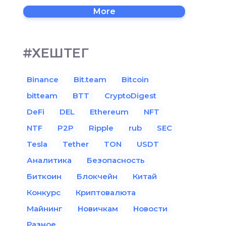
More
#ХЕШТЕГ
Binance
Bit.team
Bitcoin
bitteam
BTT
CryptoDigest
DeFi
DEL
Ethereum
NFT
NTF
P2P
Ripple
rub
SEC
Tesla
Tether
TON
USDT
Аналитика
Безопасность
Биткоин
Блокчейн
Китай
Конкурс
Криптовалюта
Майнинг
Новичкам
Новости
Разное