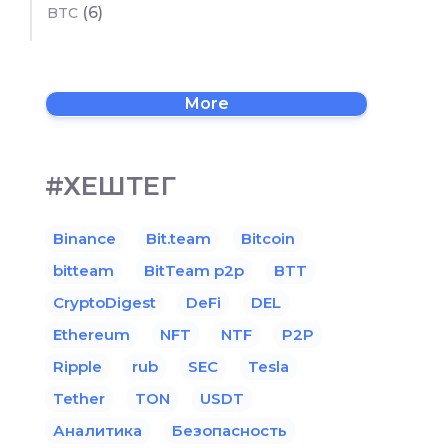
(6)
BTC
More
#ХЕШТЕГ
Binance
Bit.team
Bitcoin
bitteam
BitTeam p2p
BTT
CryptoDigest
DeFi
DEL
Ethereum
NFT
NTF
P2P
Ripple
rub
SEC
Tesla
Tether
TON
USDT
Аналитика
Безопасность