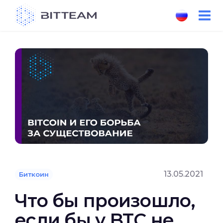
Skip
to
the
content
13.05.2021
Биткоин
Что бы произошло,
если бы у BTC не