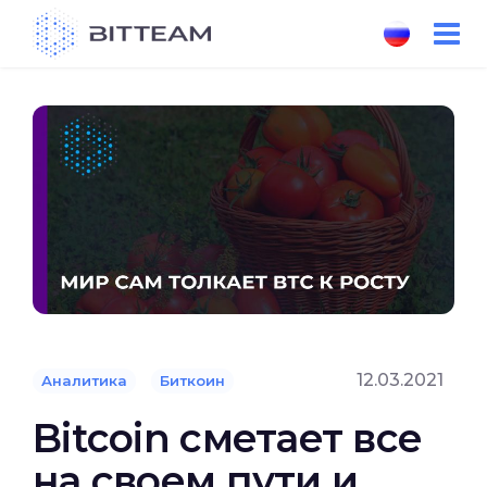
Skip
to
the
content
12.03.2021
Аналитика
Биткоин
Bitcoin сметает все
на своем пути и