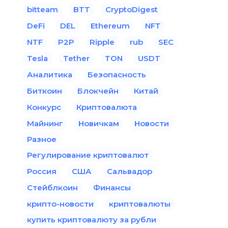
bitteam
BTT
CryptoDigest
DeFi
DEL
Ethereum
NFT
NTF
P2P
Ripple
rub
SEC
Tesla
Tether
TON
USDT
Аналитика
Безопасность
Биткоин
Блокчейн
Китай
Конкурс
Криптовалюта
Майнинг
Новичкам
Новости
Разное
Регулирование криптовалют
Россия
США
Сальвадор
Стейблкоин
Финансы
крипто-новости
криптовалюты
купить криптовалюту за рубли