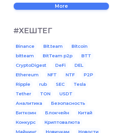
More
#ХЕШТЕГ
Binance
Bit.team
Bitcoin
bitteam
BitTeam p2p
BTT
CryptoDigest
DeFi
DEL
Ethereum
NFT
NTF
P2P
Ripple
rub
SEC
Tesla
Tether
TON
USDT
Аналитика
Безопасность
Биткоин
Блокчейн
Китай
Конкурс
Криптовалюта
Майнинг
Новичкам
Новости