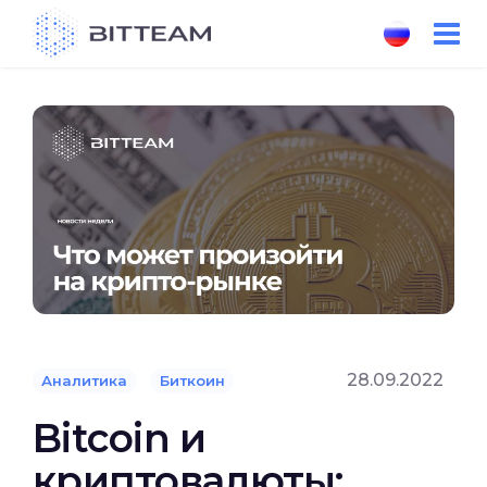
Skip
to
the
content
28.09.2022
Аналитика
Биткоин
Bitcoin и
криптовалюты: