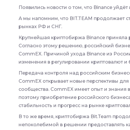
Появились новости о том, что Binance уйдёт
А мы напомним, что BIT.TEAM продолжает с
рынках РФ и СНГ.
Крупнейшая криптобиржа Binance приняла р
Согласно этому решению, российский бизне
CommEX. Причиной ухода Binance из России
изменения в регулировании криптовалют и б
Передача контроля над российским бизнесо
CommEX открывает новые перспективы для 
сообщества. CommEX имеет опыт и знания в
поэтому приобретение российского бизнеса
стабильность и прогресс на рынке криптова
В то же время, криптобиржа Bit.Team продо
непоколебимой в решении предоставлять к