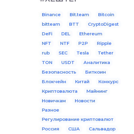
Binance
Bit.team
Bitcoin
bitteam
BTT
CryptoDigest
DeFi
DEL
Ethereum
NFT
NTF
P2P
Ripple
rub
SEC
Tesla
Tether
TON
USDT
Аналитика
Безопасность
Биткоин
Блокчейн
Китай
Конкурс
Криптовалюта
Майнинг
Новичкам
Новости
Разное
Регулирование криптовалют
Россия
США
Сальвадор