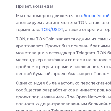
Привет, команда!
Мы планомерно движемся по
обновлённой
анонсируем листинг монеты TON, а также о
терминале:
TON/USDT
, а также открытие тор
TON, или TONCoin, является одним из самы
криптовалют. Проект был основан братьями 
монетизации мессенджера Telegram. TON бы
мессенджер платёжная система на основе с
проблем с регуляторами и заключения, что
ценной бумагой, проект был закрыт Павлом 
Однако, идея была настолько перспективной
сообщества разработчиков и инвесторов, к
проект под названием «The Open Network» и
полностью децентрализованным блокчейно
специально для Telegram и направленным 