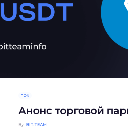
TON
Анонс торговой па
By
BIT.TEAM