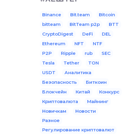
Binance
Bit.team
Bitcoin
bitteam
BitTeam p2p
BTT
CryptoDigest
DeFi
DEL
Ethereum
NFT
NTF
P2P
Ripple
rub
SEC
Tesla
Tether
TON
USDT
Аналитика
Безопасность
Биткоин
Блокчейн
Китай
Конкурс
Криптовалюта
Майнинг
Новичкам
Новости
Разное
Регулирование криптовалют