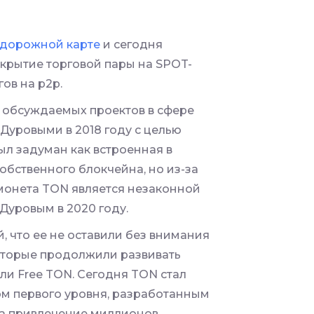
 дорожной карте
и сегодня
ткрытие торговой пары на SPOT-
гов на р2р.
х обсуждаемых проектов в сфере
Дуровыми в 2018 году с целью
л задуман как встроенная в
обственного блокчейна, но из-за
 монета TON является незаконной
Дуровым в 2020 году.
, что ее не оставили без внимания
оторые продолжили развивать
ли Free TON. Сегодня TON стал
м первого уровня, разработанным
на привлечение миллионов