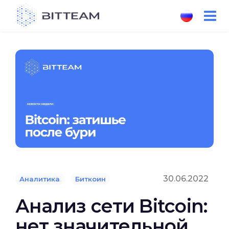
Skip
to
the
content
30.06.2022
Аналитика
Биткоин
Анализ сети Bitcoin:
нет значительной