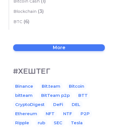
(1)
Bitcoin Cash
(3)
Blockchain
(6)
BTC
More
#ХЕШТЕГ
Binance
Bit.team
Bitcoin
bitteam
BitTeam p2p
BTT
CryptoDigest
DeFi
DEL
Ethereum
NFT
NTF
P2P
Ripple
rub
SEC
Tesla