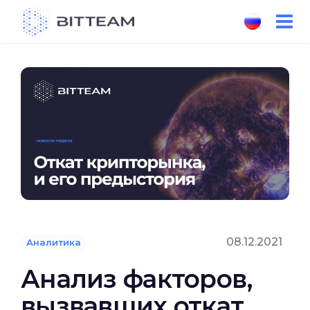
Skip
to
the
content
08.12.2021
Аналитика
Анализ факторов,
вызвавших откат