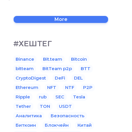
More
#ХЕШТЕГ
Binance
Bit.team
Bitcoin
bitteam
BitTeam p2p
BTT
CryptoDigest
DeFi
DEL
Ethereum
NFT
NTF
P2P
Ripple
rub
SEC
Tesla
Tether
TON
USDT
Аналитика
Безопасность
Биткоин
Блокчейн
Китай