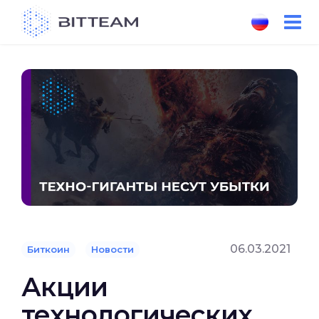
Skip
to
the
content
06.03.2021
Биткоин
Новости
Акции
технологических