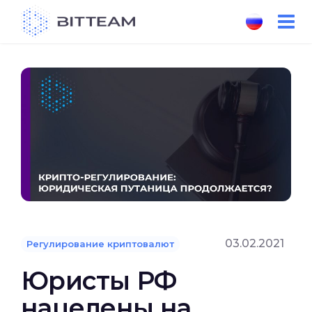
Skip
to
the
content
03.02.2021
Регулирование криптовалют
Юристы РФ
нацелены на