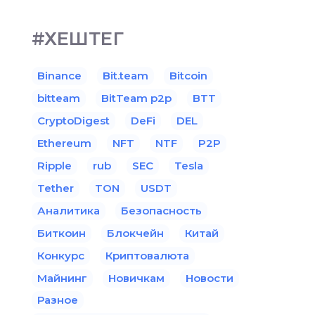
#ХЕШТЕГ
Binance
Bit.team
Bitcoin
bitteam
BitTeam p2p
BTT
CryptoDigest
DeFi
DEL
Ethereum
NFT
NTF
P2P
Ripple
rub
SEC
Tesla
Tether
TON
USDT
Аналитика
Безопасность
Биткоин
Блокчейн
Китай
Конкурс
Криптовалюта
Майнинг
Новичкам
Новости
Разное