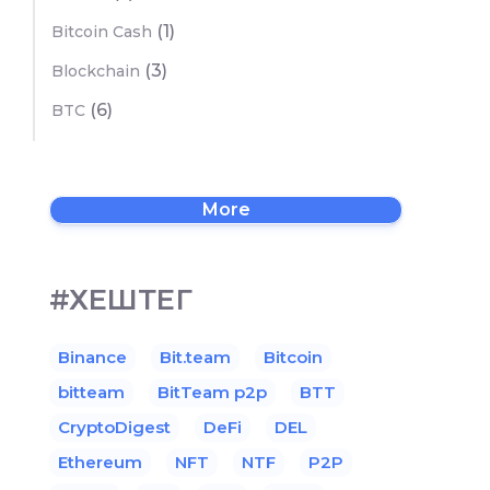
(1)
Bitcoin Cash
(3)
Blockchain
(6)
BTC
More
#ХЕШТЕГ
Binance
Bit.team
Bitcoin
bitteam
BitTeam p2p
BTT
CryptoDigest
DeFi
DEL
Ethereum
NFT
NTF
P2P