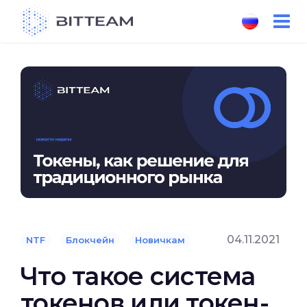
Skip
to
the
content
04.11.2021
NTF
Блокчейн
Новичкам
Что такое система
токенов или токен-