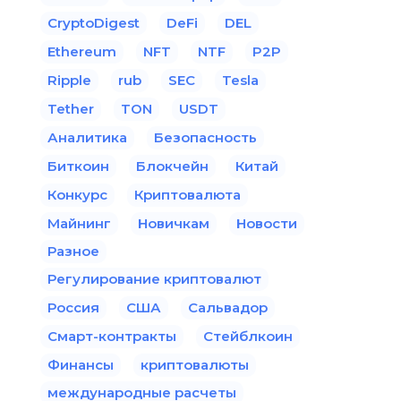
CryptoDigest
DeFi
DEL
Ethereum
NFT
NTF
P2P
Ripple
rub
SEC
Tesla
Tether
TON
USDT
Аналитика
Безопасность
Биткоин
Блокчейн
Китай
Конкурс
Криптовалюта
Майнинг
Новичкам
Новости
Разное
Регулирование криптовалют
Россия
США
Сальвадор
Смарт-контракты
Стейблкоин
Финансы
криптовалюты
международные расчеты