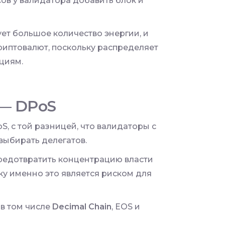
ов у валидатора добавить блок и
ует большое количество энергии, и
иптовалют, поскольку распределяет
циям.
 — DPoS
oS, с той разницей, что валидаторы с
выбирать делегатов.
предотвратить концентрацию власти
ьку именно это является риском для
в том числе
Decimal Chain
, EOS и