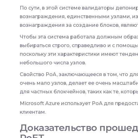
По сути, в этой системе валидаторы депони
вознаграждения, единственными узлами, и
вознаграждения за создание блоков, являю
Чтобы эта система работала должным обра
выбираться строго, справедливо и с помощ
поскольку эти характеристики имеют тенде
небольшого числа узлов.
Свойство PoA, заключающееся в том, что дл
очень мало узлов, делает ее очень масшта
для частных блокчейнов, таких как те, котор
Microsoft Azure использует PoA для предос
клиентам.
Доказательство проше
PoET