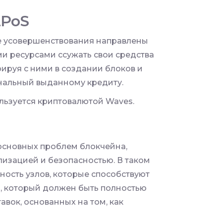
LPoS
е усовершенствования направлены
ми ресурсами ссужать свои средства
ируя с ними в создании блоков и
нальный выданному кредиту.
льзуется криптовалютой Waves.
основных проблем блокчейна,
изацией и безопасностью. В таком
чность узлов, которые способствуют
, который должен быть полностью
авок, основанных на том, как