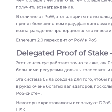
Чем больше у него валюты, тем больше шанс
получить вознаграждение.
В отличие от PoW, этот алгоритм не использ
принят большинством краудфандинговых кр
вознаграждение пропорционально инвести
Ethereum 2.0 переходит от PoW к PoS.
Delegated Proof of Stake
Этот консенсус работает точно так же, как P
большими ресурсами должны голосовать и 
Эта система была создана для того, чтобы 
в руках очень богатых валидаторов, поскол
PoS-систем.
Некоторые криптовалюты используют DPoS, 
LISK.