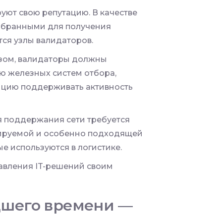
руют свою репутацию. В качестве
збранными для получения
тся узлы валидаторов.
зом, валидаторы должны
ью железных систем отбора,
нцию поддерживать активность
я поддержания сети требуется
бируемой и особенно подходящей
ые используются в логистике.
тавления IT-решений своим
дшего времени —