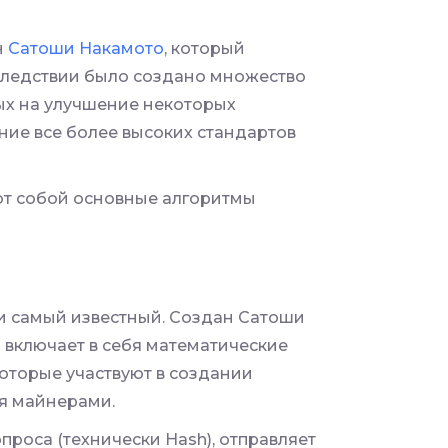
н
Сатоши Накамото
, который
оследствии было создано множество
ых на улучшение некоторых
ние все более высоких стандартов
ют собой основные алгоритмы
 и самый известный. Создан Сатоши
 включает в себя математические
которые участвуют в создании
ся майнерами.
роса (технически Hash), отправляет