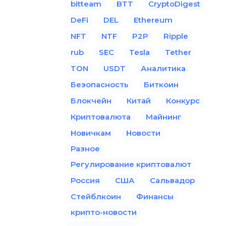
bitteam
BTT
CryptoDigest
DeFi
DEL
Ethereum
NFT
NTF
P2P
Ripple
rub
SEC
Tesla
Tether
TON
USDT
Аналитика
Безопасность
Биткоин
Блокчейн
Китай
Конкурс
Криптовалюта
Майнинг
Новичкам
Новости
Разное
Регулирование криптовалют
Россия
США
Сальвадор
Стейблкоин
Финансы
крипто-новости