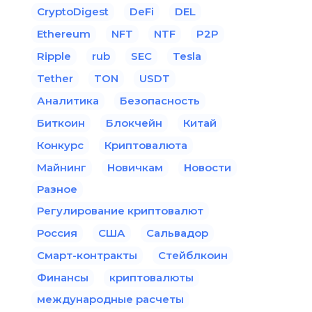
CryptoDigest
DeFi
DEL
Ethereum
NFT
NTF
P2P
Ripple
rub
SEC
Tesla
Tether
TON
USDT
Аналитика
Безопасность
Биткоин
Блокчейн
Китай
Конкурс
Криптовалюта
Майнинг
Новичкам
Новости
Разное
Регулирование криптовалют
Россия
США
Сальвадор
Смарт-контракты
Стейблкоин
Финансы
криптовалюты
международные расчеты