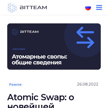
Skip
to
the
content
26.08.2022
Разное
Atomic Swap: о
новейшей